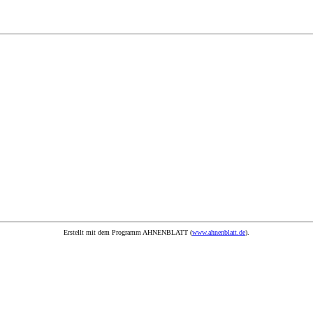
Erstellt mit dem Programm AHNENBLATT (
www.ahnenblatt.de
).